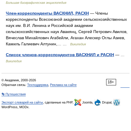
Большая биографическая энциклопедия
Член-корреспонденты ВАСХНИЛ, РАСХН
— Члены
корреспонденты Всесоюзной академии сельскохозяйственных
наук им. В.И. Ленина и Российской академии
сельскохозяйственных наук Авакянц, Сергей Петрович Авилов,
Вячеслав Михайлович Агабейли, Агахан Алескер Оглы Азиев,
Камиль Галиевич Алтунин,… …
Википедия
Список членов-корреспондентов ВАСХНИЛ и РАСХН
— …
Википедия
© Академик, 2000-2026
18+
Обратная связь:
Техподдержка
,
Реклама на сайте
👣 Путешествия
Экспорт словарей на сайты
, сделанные на PHP,
Joomla,
Drupal,
WordPress, MODx.