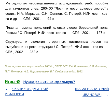
Методология лесоводственных исследований: учеб. пособие
для студентов спец. 260400 “Лесн. и лесопарковое хоз-во” /
соавт.: И.А. Маркова, С.Н. Сеннов; С.-Петерб. НИИ лесн. хоз-
ва и др. — СПб., 2001. — 94 с.
Плавная смена поколений еловых лесов бореальной зоны
России / С.-Петерб. НИИ лесн. хоз-ва. — СПб., 2001. — 127 с.
Структура и экология вторичных лиственных лесов на
вырубках и их реконструкция / С.-Петерб. НИИ лесн. хоз-ва. —
СПб., 2002. — 232 с.
Биографическая энциклопедия РАСХН, ВАСХНИЛ
.
Г.А. Романенко, В.И. Фисинин,
П.Л. Гончаров, А.В. Мирошниченко, В.Г. Поздняков и др.
.
1992
.
Игры ⚽
Нужно решить контрольную?
ЧКАНИКОВ ДМИТРИЙ
ШАБАЕВ АНАТОЛИЙ
ИВАНОВИЧ
ИВАНОВИЧ